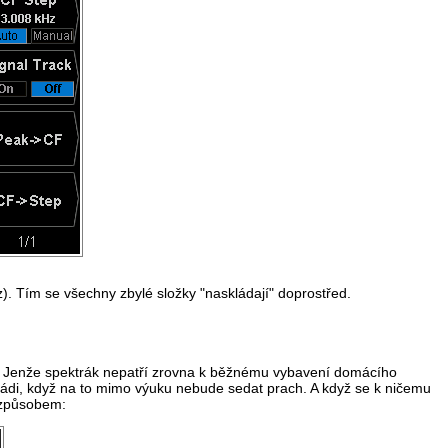
). Tím se všechny zbylé složky "naskládají" doprostřed.
dy. Jenže spektrák nepatří zrovna k běžnému vybavení domácího
 rádi, když na to mimo výuku nebude sedat prach. A když se k ničemu
o způsobem: