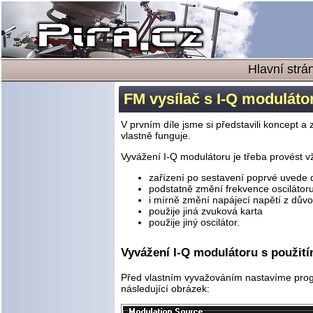
Hlavní strá
FM vysílač s I-Q modulátor
V prvním díle jsme si představili koncept a
vlastně funguje.
Vyvážení I-Q modulátoru je třeba provést v
zařízení po sestavení poprvé uvede
podstatně změní frekvence oscilátor
i mírně změní napájecí napětí z důvo
použije jiná zvuková karta
použije jiný oscilátor.
Vyvážení I-Q modulátoru s použití
Před vlastním vyvažováním nastavíme progr
následující obrázek: