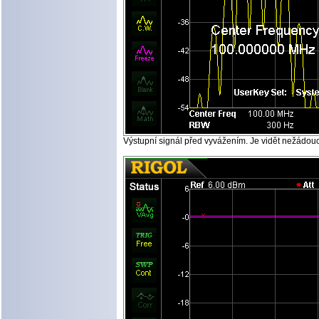
Výstupní signál před vyvážením. Je vidět nežádoucí