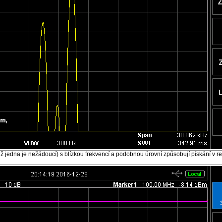
ž jedna je nežádoucí) s blízkou frekvencí a podobnou úrovní způsobují pískání v r