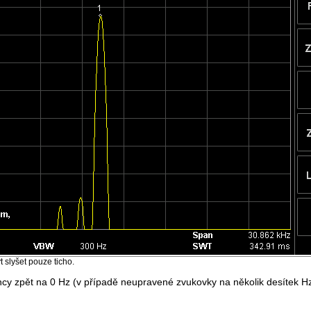
t slyšet pouze ticho.
ncy zpět na 0 Hz (v případě neupravené zvukovky na několik desítek Hz