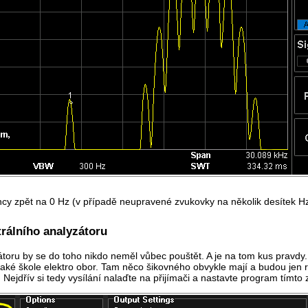
ncy zpět na 0 Hz (v případě neupravené zvukovky na několik desítek Hz
rálního analyzátoru
zátoru by se do toho nikdo neměl vůbec pouštět. A je na tom kus prav
jaké škole elektro obor. Tam něco šikovného obvykle mají a budou jen
ejdřív si tedy vysílání nalaďte na přijímači a nastavte program tímt