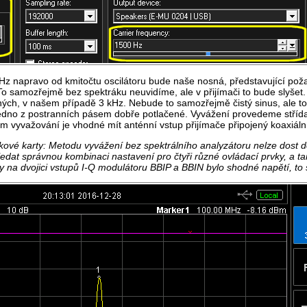
 Hz napravo od kmitočtu oscilátoru bude naše nosná, představující po
o samozřejmě bez spektráku neuvidíme, ale v přijímači to bude slyšet. 
ných, v našem případě 3 kHz. Nebude to samozřejmě čistý sinus, ale t
edno z postranních pásem dobře potlačené. Vyvážení provedeme střídav
em vyvažování je vhodné mít anténní vstup přijímače připojený koaxiá
vé karty: Metodu vyvážení bez spektrálního analyzátoru nelze dost dob
ledat správnou kombinaci nastavení pro čtyři různé ovládací prvky, a t
y na dvojici vstupů I-Q modulátoru BBIP a BBIN bylo shodné napětí, to