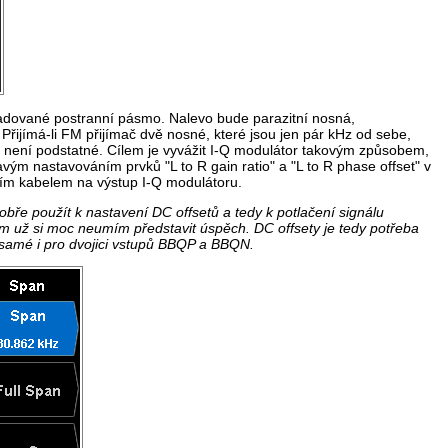
žadované postranní pásmo. Nalevo bude parazitní nosná,
Přijímá-li FM přijímač dvě nosné, které jsou jen pár kHz od sebe,
o není podstatné. Cílem je vyvážit I-Q modulátor takovým způsobem,
ým nastavováním prvků "L to R gain ratio" a "L to R phase offset" v
lním kabelem na výstup I-Q modulátoru.
ře použít k nastavení DC offsetů a tedy k potlačení signálu
am už si moc neumím představit úspěch. DC offsety je tedy potřeba
 samé i pro dvojici vstupů BBQP a BBQN.