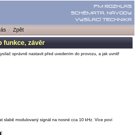
nás
Zpět
p funkce, závěr
ysílač správně nastavit před uvedením do provozu, a jak uvnitř
t slabě modulovaný signál na nosné cca 10 kHz. Více poví