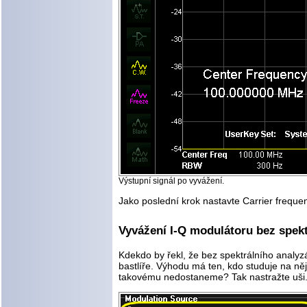
Výstupní signál po vyvážení.
Jako poslední krok nastavte Carrier freque
Vyvážení I-Q modulátoru bez spekt
Kdekdo by řekl, že bez spektrálního analy
bastlíře. Výhodu má ten, kdo studuje na ně
takovému nedostaneme? Tak nastražte uši. N