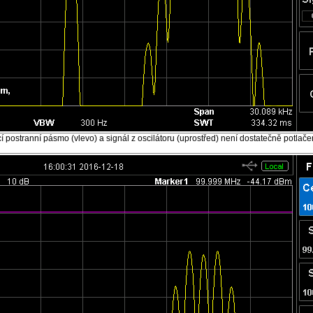
 postranní pásmo (vlevo) a signál z oscilátoru (uprostřed) není dostatečně potlače