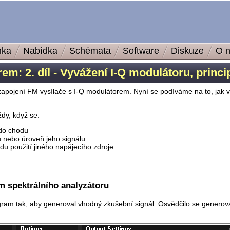
nka
Nabídka
Schémata
Software
Diskuze
O 
em: 2. díl - Vyvážení I-Q modulátoru, princi
 zapojení FM vysílače s I-Q modulátorem. Nyní se podíváme na to, jak v
ždy, když se:
 do chodu
u nebo úroveň jeho signálu
du použití jiného napájecího zdroje
m spektrálního analyzátoru
am tak, aby generoval vhodný zkušební signál. Osvědčilo se generova