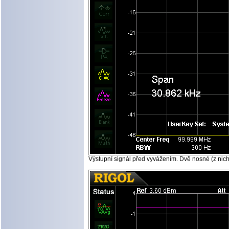
Výstupní signál před vyvážením. Dvě nosné (z nich