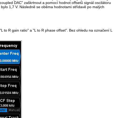
coupled DAC" zaškrtnout a pomocí hodnot offsetů signál oscilátoru
ty bylo 1,7 V. Následně se oběma hodnotami střídavě po malých
to R gain ratio" a "L to R phase offset". Bez ohledu na označení L