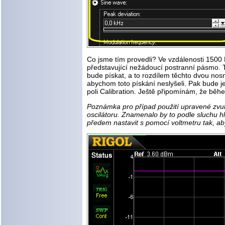
Co jsme tím provedli? Ve vzdálenosti 1500
představující nežádoucí postranní pásmo. T
bude pískat, a to rozdílem těchto dvou nos
abychom toto pískání neslyšeli. Pak bude j
poli Calibration. Ještě připomínám, že běh
Poznámka pro případ použití upravené zvuko
oscilátoru. Znamenalo by to podle sluchu h
předem nastavit s pomocí voltmetru tak, ab