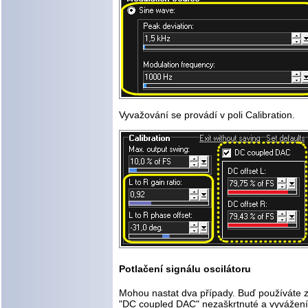
Vyvažování se provádí v poli Calibration.
Potlačení signálu oscilátoru
Mohou nastat dva případy. Buď používáte z
"DC coupled DAC" nezaškrtnuté a vyvážení 