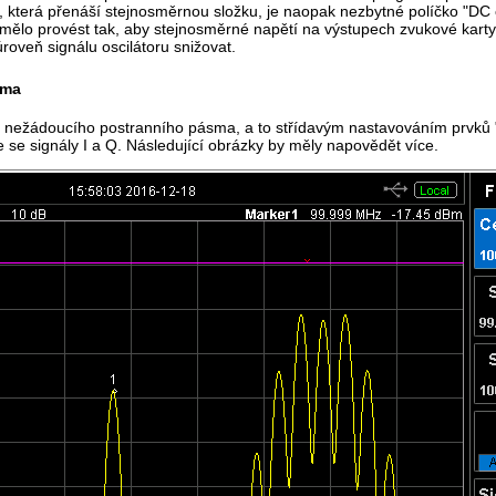
 která přenáší stejnosměrnou složku, je naopak nezbytné políčko "DC 
se mělo provést tak, aby stejnosměrné napětí na výstupech zvukové kar
úroveň signálu oscilátoru snižovat.
sma
ě nežádoucího postranního pásma, a to střídavým nastavováním prvků "L 
se signály I a Q. Následující obrázky by měly napovědět více.