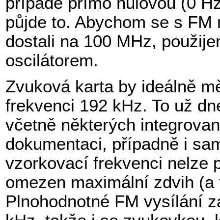
případě přímo nulovou (0 H
půjde to. Abychom se s FM
dostali na 100 MHz, použij
oscilátorem.
Zvuková karta by ideálně mě
frekvenci 192 kHz. To už dn
včetně některých integrovan
dokumentaci, případně i sam
vzorkovací frekvenci nelze 
omezen maximální zdvih (a tí
Plnohodnotné FM vysílání z