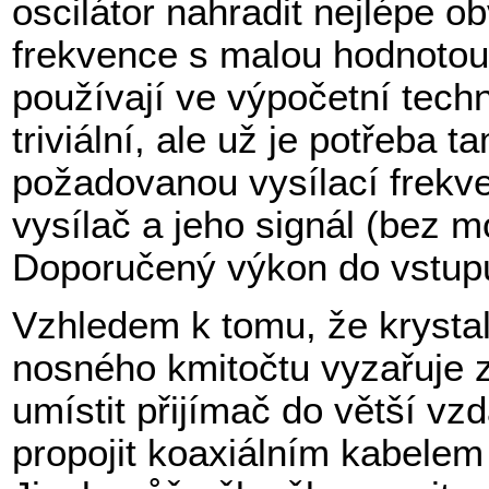
oscilátor nahradit nejlépe 
frekvence s malou hodnotou 
používají ve výpočetní tech
triviální, ale už je potřeba 
požadovanou vysílací frekve
vysílač a jeho signál (bez 
Doporučený výkon do vstup
Vzhledem k tomu, že krystalov
nosného kmitočtu vyzařuje z
umístit přijímač do větší vz
propojit koaxiálním kabelem