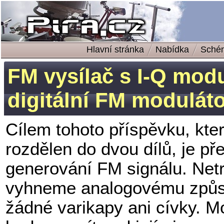
Hlavní stránka
Nabídka
Sché
FM vysílač s I-Q modu
digitální FM modulát
Cílem tohoto příspěvku, kte
rozdělen do dvou dílů, je př
generování FM signálu. Netr
vyhneme analogovému způs
žádné varikapy ani cívky. 