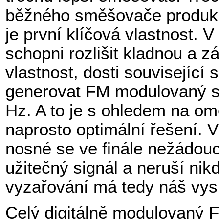
běžného směšovače produkuj
je první klíčová vlastnost. 
schopni rozlišit kladnou a zá
vlastnost, dosti související 
generovat FM modulovaný si
Hz. A to je s ohledem na o
naprosto optimální řešení. V
nosné se ve finále nežádouc
užitečný signál a neruší ni
vyzařování má tedy náš vys
Celý digitálně modulovaný 