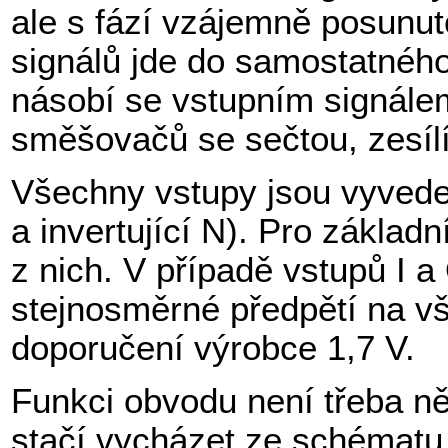
ale s fází vzájemně posunut
signálů jde do samostatnéh
násobí se vstupním signálem
směšovačů se sečtou, zesílí
Všechny vstupy jsou vyveden
a invertující N). Pro základn
z nich. V případě vstupů I 
stejnosměrné předpětí na vš
doporučení výrobce 1,7 V.
Funkci obvodu není třeba n
stačí vycházet ze schématu