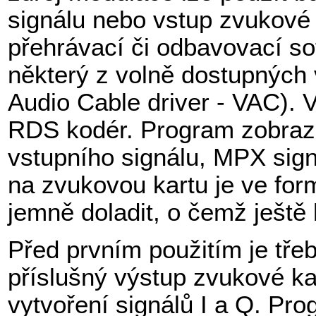
signálu nebo vstup zvukové 
přehrávací či odbavovací so
některý z volně dostupných v
Audio Cable driver - VAC). V
RDS kodér. Program zobrazu
vstupního signálu, MPX sign
na zvukovou kartu je ve for
jemně doladit, o čemž ještě
Před prvním použitím je třeb
příslušný výstup zvukové ka
vytvoření signálů I a Q. Pr