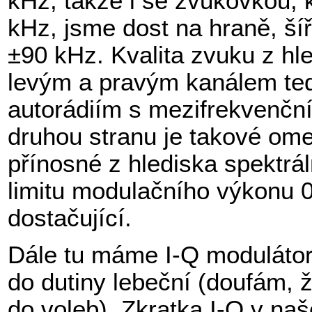
kHz, takže i se zvukovkou, 
kHz, jsme dost na hraně, ší
±90 kHz. Kvalita zvuku z hl
levým a pravým kanálem ted
autorádiím s mezifrekvenční
druhou stranu je takové om
přínosné z hlediska spektráln
limitu modulačního výkonu 0 
dostačující.
Dále tu máme I-Q modulátor
do dutiny lebeční (doufám,
do voleb). Zkratka I-Q v na