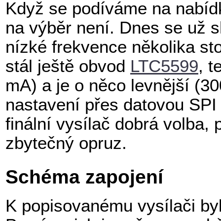
Když se podíváme na nabídk
na výběr není. Dnes se už sk
nízké frekvence několika st
stál ještě obvod
LTC5599
, 
mA) a je o něco levnější (3
nastavení přes datovou SPI s
finální vysílač dobrá volba
zbytečný opruz.
Schéma zapojení
K popisovanému vysílači by