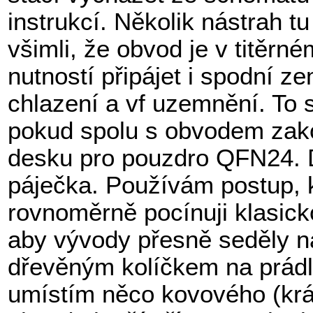
instrukcí. Několik nástrah tu
všimli, že obvod je v titěrn
nutností připájet i spodní z
chlazení a vf uzemnění. To 
pokud spolu s obvodem zako
desku pro pouzdro QFN24. 
páječka. Používám postup, 
rovnoměrně pocínuji klasic
aby vývody přesně seděly na
dřevěným kolíčkem na prádl
umístím něco kovového (krát