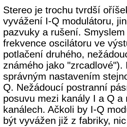
Stereo je trochu tvrdší oří
vyvážení I-Q modulátoru, ji
pazvuky a rušení. Smyslem v
frekvence oscilátoru ve výst
potlačení druhého, nežádou
známého jako "zrcadlové"). 
správným nastavením stejno
Q. Nežádoucí postranní pás
posuvu mezi kanály I a Q a
kanálech. Ačkoli by I-Q mod
být vyvážen již z fabriky, n