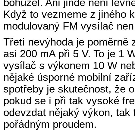
bohužel. Ani jinde není levn
Když to vezmeme z jiného ko
modulovaný FM vysílač není
Třetí nevýhoda je poměrně 
asi 200 mA při 5 V. To je 1
vysílač s výkonem 10 W nebo 
nějaké úsporné mobilní zař
spotřeby je skutečnost, že 
pokud se i při tak vysoké f
odevzdat nějaký výkon, tak t
pořádným proudem.