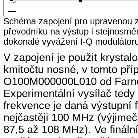
Schéma zapojení pro upravenou z
převodníku na výstup i stejnosměr
dokonalé vyvážení I-Q modulátoru
V zapojení je použit krystal
kmitočtu nosné, v tomto pří
O100M000000L010 od Farnell
Experimentální vysílač tedy n
frekvence je daná výstupní f
nejčastěji 100 MHz (výjimečn
87,5 až 108 MHz). Ve finální