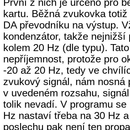
První z nich je určeno pro
kartu. Běžná zvukovka totiž
DA převodníku na výstup. Vž
kondenzátor, takže nejnižší
kolem 20 Hz (dle typu). Tat
nepříjemnost, protože pro o
-20 až 20 Hz, tedy ve chvíl
zvukový signál, nám nosná 
v uvedeném rozsahu, signál 
tolik nevadí. V programu se
Hz nastaví třeba na 30 Hz 
poslechu pak není ten propad