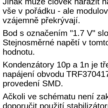
Jinak může člověk narazit na
vše v pořádku - ale modulo
vzájemně překrývají.
Bod s označením "1.7 V" slo
Stejnosměrné napětí v tomt
hodnotu.
Kondenzátory 10p a 1n je tř
napájení obvodu TRF370417.
provedení SMD.
Ačkoli ve schématu není zakr
doporučit použití stabilizá