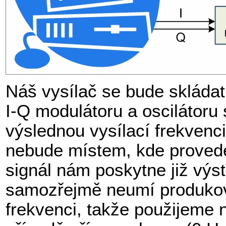
Náš vysílač se bude skláda
I-Q modulátoru a oscilátoru 
výslednou vysílací frekvenci
nebude místem, kde prove
signál nám poskytne již výs
samozřejmě neumí produkova
frekvenci, takže použijeme 