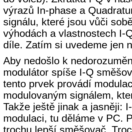
výrazů In-phase a Quadratu
signálu, které jsou vůči so
výhodách a vlastnostech I-Q
díle. Zatím si uvedeme jen n
Aby nedošlo k nedorozumění
modulátor spíše I-Q směšov
tento prvek provádí modulaci
modulovaným signálem, který
Takže ještě jinak a jasněji:
modulaci, tu děláme v PC. P
trochu lepší směšovač. Troch