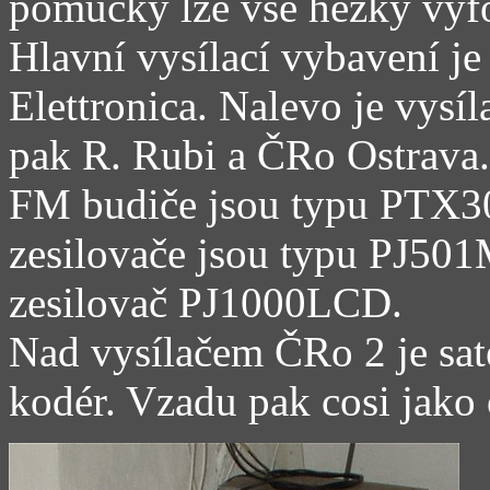
pomůcky lze vše hezky vyfo
Hlavní vysílací vybavení je
Elettronica. Nalevo je vysí
pak R. Rubi a ČRo Ostrava.
FM budiče jsou typu PT
zesilovače jsou typu PJ50
zesilovač PJ1000LCD.
Nad vysílačem ČRo 2 je sate
kodér. Vzadu pak cosi jako 