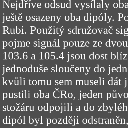
Nejdříve odsud vysílaly ob
ještě osazeny oba dipóly. P
Rubi. Použitý sdružovač sig
pojme signál pouze ze dvou
103.6 a 105.4 jsou dost blí
jednoduše sloučeny do jedn
kvůli tomu sem museli dát j
pustili oba ČRo, jeden půvo
stožáru odpojili a do zbylé
dipól byl později odstraněn