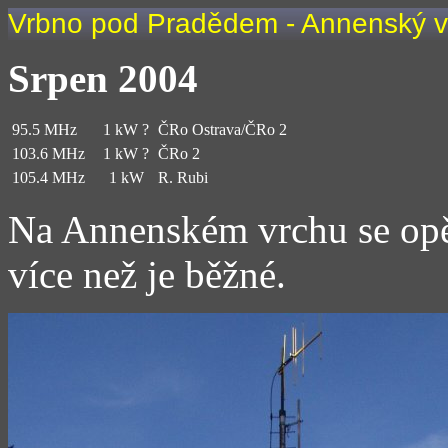
Vrbno pod Pradědem - Annenský v
Srpen 2004
95.5 MHz
1 kW ?
ČRo Ostrava/ČRo 2
103.6 MHz
1 kW ?
ČRo 2
105.4 MHz
1 kW
R. Rubi
Na Annenském vrchu se opět
více než je běžné.