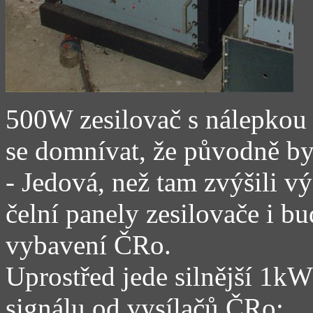
500W zesilovač s nálepkou
se domnívat, že původně by
- Jedová, než tam zvýšili v
čelní panely zesilovače i bu
vybavení ČRo.
Uprostřed jede silnější 1kW
signálu od vysílačů ČRo: