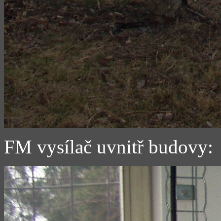
FM vysílač uvnitř budovy: