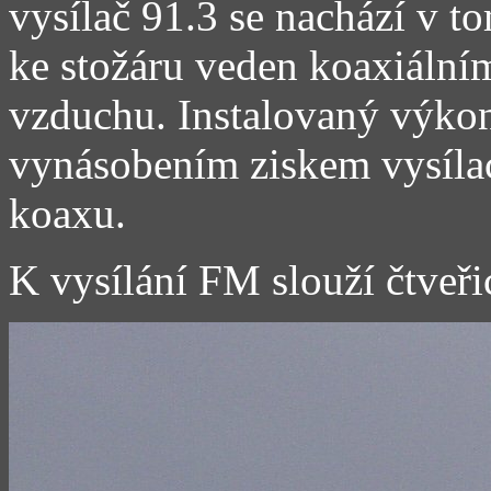
vysílač 91.3 se nachází v 
ke stožáru veden koaxiáln
vzduchu. Instalovaný výko
vynásobením ziskem vysílac
koaxu.
K vysílání FM slouží čtveři