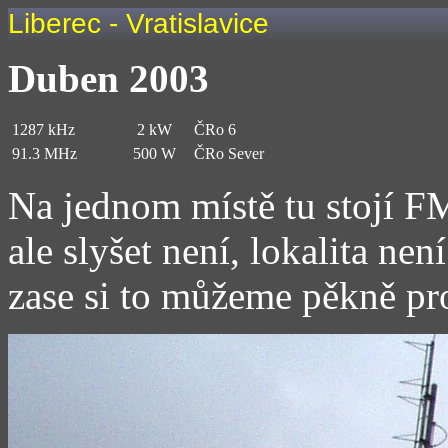
Liberec - Vratislavice
Duben 2003
1287 kHz
2 kW
ČRo 6
91.3 MHz
500 W
ČRo Sever
Na jednom místě tu stojí F
ale slyšet není, lokalita n
zase si to můžeme pěkně pr