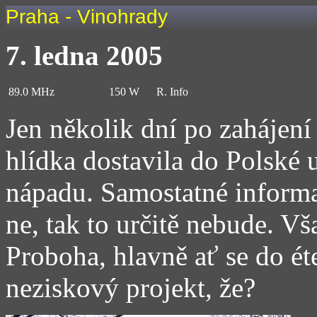
Praha - Vinohrady
7. ledna 2005
89.0 MHz
150 W
R. Info
Jen několik dní po zahájení
hlídka dostavila do Polské 
nápadu. Samostatné inform
ne, tak to určitě nebude. V
Proboha, hlavně ať se do ét
neziskový projekt, že?