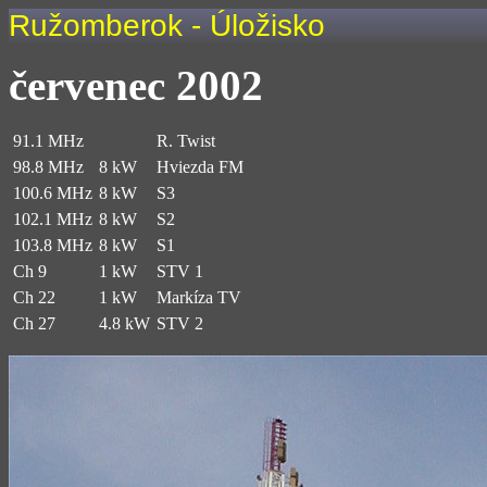
Ružomberok - Úložisko
červenec 2002
91.1 MHz
R. Twist
98.8 MHz
8 kW
Hviezda FM
100.6 MHz
8 kW
S3
102.1 MHz
8 kW
S2
103.8 MHz
8 kW
S1
Ch 9
1 kW
STV 1
Ch 22
1 kW
Markíza TV
Ch 27
4.8 kW
STV 2