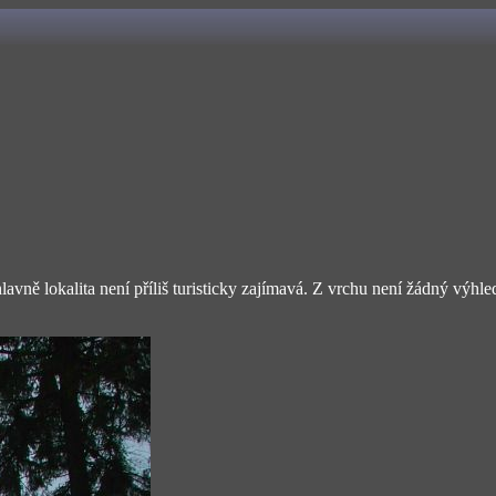
ně lokalita není příliš turisticky zajímavá. Z vrchu není žádný výhled 