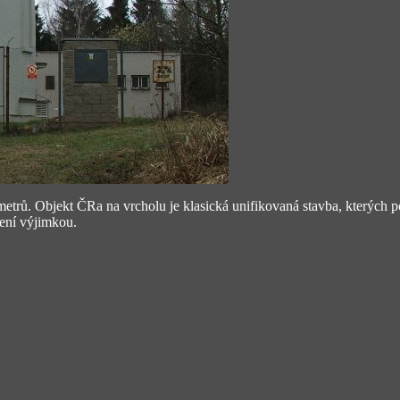
rů. Objekt ČRa na vrcholu je klasická unifikovaná stavba, kterých po
není výjimkou.