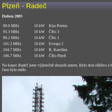
Plzeň - Radeč
Duben 2005
90.0 MHz
10 kW
Kiss Proton
93.3 MHz
10 kW
ČRo 3
99.2 MHz
10 kW
ČRo 1
101.3 MHz
10 kW
Evropa 2
104.7 MHz
10 kW
R. Karolína
106.7 MHz
10 kW
ČRo Plzeň
Na kopec Radeč jsme výjimečně dorazili autem. Bylo dost ošklivo a hlav
času bylo málo.