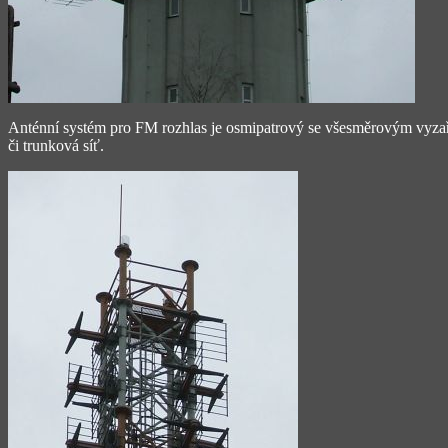
Anténní systém pro FM rozhlas je osmipatrový se všesměrovým vyzařo
či trunková síť.