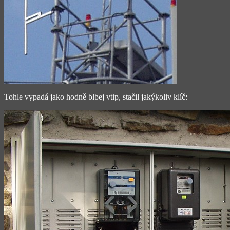
Tohle vypadá jako hodně blbej vtip, stačil jakýkoliv klíč: