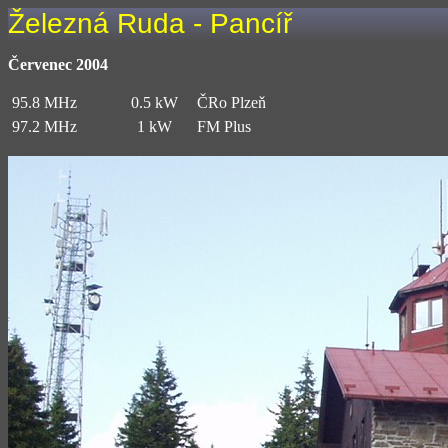
Železná Ruda - Pancíř
Červenec 2004
95.8 MHz
0.5 kW
ČRo Plzeň
97.2 MHz
1 kW
FM Plus