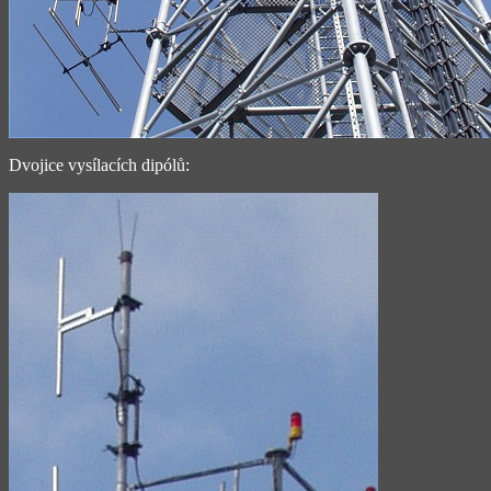
Dvojice vysílacích dipólů: