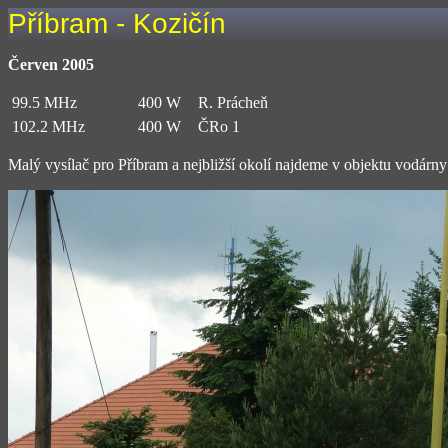
Příbram - Kozičín
Červen 2005
99.5 MHz
400 W
R. Prácheň
102.2 MHz
400 W
ČRo 1
Malý vysílač pro Příbram a nejbližší okolí najdeme v objektu vodárny