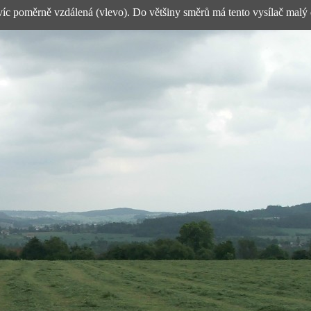
avíc poměrně vzdálená (vlevo). Do většiny směrů má tento vysílač malý