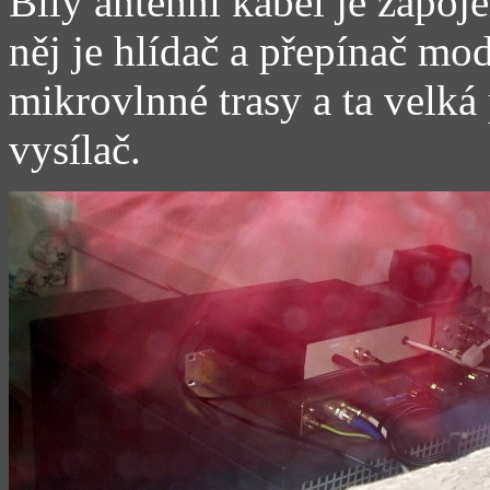
Bílý anténní kabel je zapoj
něj je hlídač a přepínač mod
mikrovlnné trasy a ta velká
vysílač.