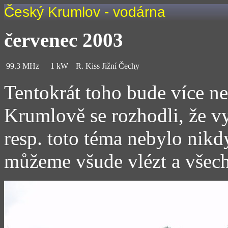
Český Krumlov - vodárna
červenec 2003
99.3 MHz
1 kW
R. Kiss Jižní Čechy
Tentokrát toho bude více n
Krumlově se rozhodli, že v
resp. toto téma nebylo nikd
můžeme všude vlézt a všech