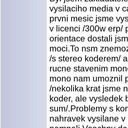
vysilaciho media v ca
prvni mesic jsme vy
v licenci /300w erp/ 
orientace dostali js
moci.To nsm znemozn
/s stereo koderem/ a
rucne stavenim mon
mono nam umoznil po
/nekolika krat jsme 
koder, ale vysledek 
sum/.Problemy s kom
nahravek vysilane v