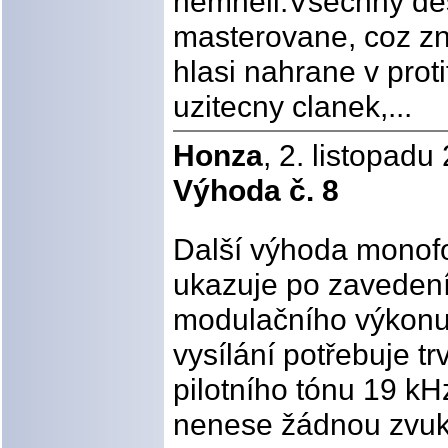
nemneli.Vsechny de
masterovane, coz z
hlasi nahrane v prot
uzitecny clanek,...
Honza
, 2. listopadu
Výhoda č. 8
Další výhoda monofo
ukazuje po zavedení
modulačního výkonu 
vysílání potřebuje t
pilotního tónu 19 kH
nenese žádnou zvuko