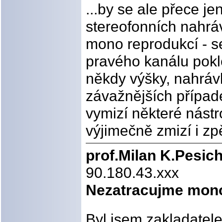
...by se ale přece je
stereofonních nahráv
mono reprodukcí - s
pravého kanálu pokle
někdy výšky, nahrávk
závažnějších případe
vymizí některé nástr
výjimečně zmizí i zp
prof.Milan K.Pesic
90.180.43.xxx
Nezatracujme mono
Byl jsem zakladatel