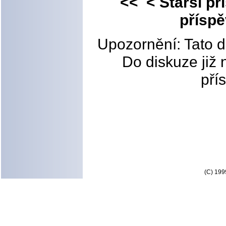
<< < Starší př
přísp
Upozornění: Tato d
Do diskuze již 
pří
(C) 199