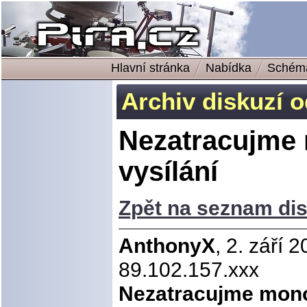
Hlavní stránka
Nabídka
Schém
Archiv diskuzí 
Nezatracujme
vysílání
Zpět na seznam dis
AnthonyX
, 2. září 
89.102.157.xxx
Nezatracujme mono