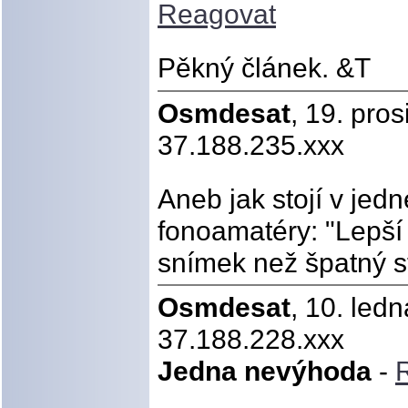
Reagovat
Pěkný článek. &T
Osmdesat
, 19. pro
37.188.235.xxx
Aneb jak stojí v jedn
fonoamatéry: "Lepší
snímek než špatný s
Osmdesat
, 10. led
37.188.228.xxx
Jedna nevýhoda
-