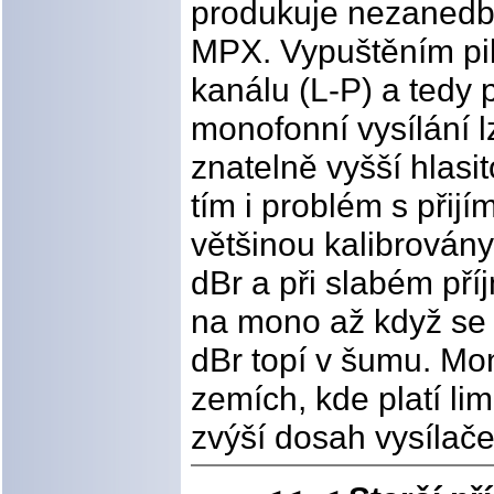
produkuje nezanedb
MPX. Vypuštěním pil
kanálu (L-P) a tedy
monofonní vysílání lze
znatelně vyšší hlasit
tím i problém s přijí
většinou kalibrovány
dBr a při slabém pří
na mono až když se z
dBr topí v šumu. Mon
zemích, kde platí lim
zvýší dosah vysílače